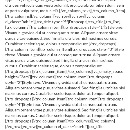
ultrices vehicula quis vesti bulum libero. Curabitur biben dum, sem
at porta vulputate, metus elit.[/vc_column_text][/trx_column_item]
[/trx_columns][/vc_column][/vc_row][vc_row][vc_column
el_class=”mb4e”][trx_title type=”5″]Dropcaps[/trx_title][trx_line]
[trx_columns][trx_column_item][trx_dropcaps style=”1″]Style one.
Vivamus gravida dui at consequat rutrum. Aliquam ornare vitae
purus vitae euismod. Sed fringilla ultricies nisl maximus cursus.
Curabitur scelerisque, dolor ut tempor aliquet.[/trx_dropcaps]
[/trx_column_item][trx_column_item][trx_dropcaps style=”3″]Style
three. Vivamus gravida dui at consequat rutrum. Aliquam ornare
vitae purus vitae euismod. Sed fringilla ultricies nisl maximus
cursus. Curabitur scelerisque, dolor ut tempor aliquet.
[/trx_dropcaps][/trx_column_item][/trx_columns][vc_empty_space
height=”2em”][trx_columns][trx_column_item][trx_dropcaps
style=”2″]Style two. Vivamus gravida dui at consequat rutrum.
Aliquam ornare vitae purus vitae euismod. Sed fringilla ultricies nisl
maximus cursus. Curabitur scelerisque, dolor ut tempor aliquet.
[/trx_dropcaps][/trx_column_item][trx_column_item][trx_dropcaps
style=”4″]Style four. Vivamus gravida dui at consequat rutrum.
Aliquam ornare vitae purus vitae euismod. Sed fringilla ultricies nisl
maximus cursus. Curabitur scelerisque, dolor ut tempor aliquet.
[/trx_dropcaps][/trx_column_item][/trx_columns][/vc_column]
[/vc_row][vc_row][vc_column el_class=”mb4e”][trx_title