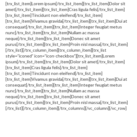
[trx_list_item]Lorem ipsum[/trx_list_item][trx_list_item]Dolor sit
amet[/trx_list_item][trx_list_item]Cras ligula felis[/trx_list_item]
[trx_list_item]Tincidunt non eleifend[/trx_list_item]
[trx_list_item]Vivamus gravida[/trx_list_item][trx_list_item]Dui at
consequat[/trx_list_item][trx_list_item]Integer feugiat metus
nunc[/trx_list_item][trx_list_item]Nullam ac massa
neque[/trx_list_item][trx_list_item]Donec sit amet
purus[/trx_list_item][trx_list_item]Proin nisl massa[/trx_list_item]
[/trx_list][/trx_column_item][trx_column_item][trx_list
style=”iconed” icon=”icon-checkbox”][trx_list_item]Lorem
ipsum[/trx_list_item][trx_list_item]Dolor sit amet[/trx_list_item]
[trx_list_item]Cras ligula felis[/trx_list_item]
[trx_list_item]Tincidunt non eleifend[/trx_list_item]
[trx_list_item]Vivamus gravida[/trx_list_item][trx_list_item]Dui at
consequat[/trx_list_item][trx_list_item]Integer feugiat metus
nunc[/trx_list_item][trx_list_item]Nullam ac massa
neque[/trx_list_item][trx_list_item]Donec sit amet
purus[/trx_list_item][trx_list_item]Proin nisl massa[/trx_list_item]
[/trx_list][/trx_column_item][/trx_columns][/vc_column][/vc_row]