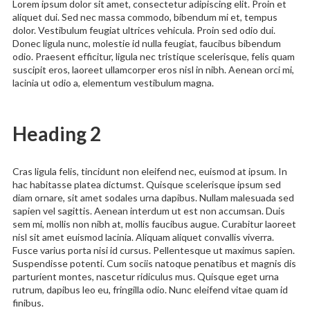
Lorem ipsum dolor sit amet, consectetur adipiscing elit. Proin et
aliquet dui. Sed nec massa commodo, bibendum mi et, tempus
dolor. Vestibulum feugiat ultrices vehicula. Proin sed odio dui.
Donec ligula nunc, molestie id nulla feugiat, faucibus bibendum
odio. Praesent efficitur, ligula nec tristique scelerisque, felis quam
suscipit eros, laoreet ullamcorper eros nisl in nibh. Aenean orci mi,
lacinia ut odio a, elementum vestibulum magna.
Heading 2
Cras ligula felis, tincidunt non eleifend nec, euismod at ipsum. In
hac habitasse platea dictumst. Quisque scelerisque ipsum sed
diam ornare, sit amet sodales urna dapibus. Nullam malesuada sed
sapien vel sagittis. Aenean interdum ut est non accumsan. Duis
sem mi, mollis non nibh at, mollis faucibus augue. Curabitur laoreet
nisl sit amet euismod lacinia. Aliquam aliquet convallis viverra.
Fusce varius porta nisi id cursus. Pellentesque ut maximus sapien.
Suspendisse potenti. Cum sociis natoque penatibus et magnis dis
parturient montes, nascetur ridiculus mus. Quisque eget urna
rutrum, dapibus leo eu, fringilla odio. Nunc eleifend vitae quam id
finibus.