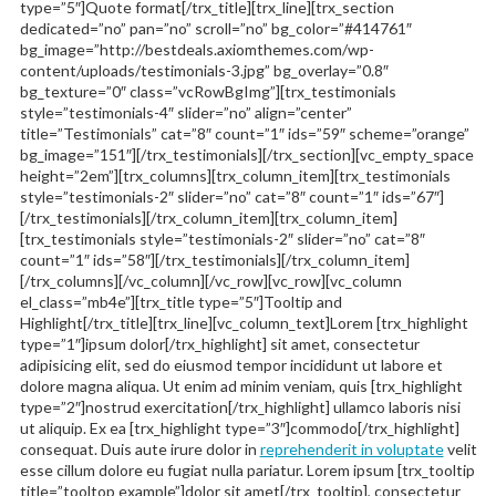
type=”5″]Quote format[/trx_title][trx_line][trx_section
dedicated=”no” pan=”no” scroll=”no” bg_color=”#414761″
bg_image=”http://bestdeals.axiomthemes.com/wp-
content/uploads/testimonials-3.jpg” bg_overlay=”0.8″
bg_texture=”0″ class=”vcRowBgImg”][trx_testimonials
style=”testimonials-4″ slider=”no” align=”center”
title=”Testimonials” cat=”8″ count=”1″ ids=”59″ scheme=”orange”
bg_image=”151″][/trx_testimonials][/trx_section][vc_empty_space
height=”2em”][trx_columns][trx_column_item][trx_testimonials
style=”testimonials-2″ slider=”no” cat=”8″ count=”1″ ids=”67″]
[/trx_testimonials][/trx_column_item][trx_column_item]
[trx_testimonials style=”testimonials-2″ slider=”no” cat=”8″
count=”1″ ids=”58″][/trx_testimonials][/trx_column_item]
[/trx_columns][/vc_column][/vc_row][vc_row][vc_column
el_class=”mb4e”][trx_title type=”5″]Tooltip and
Highlight[/trx_title][trx_line][vc_column_text]Lorem [trx_highlight
type=”1″]ipsum dolor[/trx_highlight] sit amet, consectetur
adipisicing elit, sed do eiusmod tempor incididunt ut labore et
dolore magna aliqua. Ut enim ad minim veniam, quis [trx_highlight
type=”2″]nostrud exercitation[/trx_highlight] ullamco laboris nisi
ut aliquip. Ex ea [trx_highlight type=”3″]commodo[/trx_highlight]
consequat. Duis aute irure dolor in
reprehenderit in voluptate
velit
esse cillum dolore eu fugiat nulla pariatur. Lorem ipsum [trx_tooltip
title=”tooltop example”]dolor sit amet[/trx_tooltip], consectetur