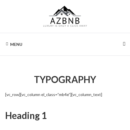
Skip
to
content
AIRZONA
Your
home
MENU
away
BNB
from
home.
TYPOGRAPHY
[vc_row][vc_column el_class=”mb4e”][vc_column_text]
Heading 1