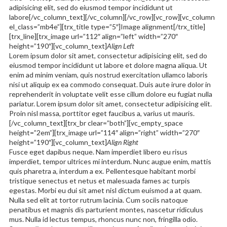
adipisicing elit, sed do eiusmod tempor incididunt ut
labore[/vc_column_text][/vc_column][/vc_row][vc_row][vc_column
el_class=”mb4e”][trx_title type=”5″]Image alignment[/trx_title]
[trx_line][trx_image url=”112″ align=”left” width=”270″
height=”190″][vc_column_text]
Align Left
Lorem ipsum dolor sit amet, consectetur adipisicing elit, sed do
eiusmod tempor incididunt ut labore et dolore magna aliqua. Ut
enim ad minim veniam, quis nostrud exercitation ullamco laboris
nisi ut aliquip ex ea commodo consequat. Duis aute irure dolor in
reprehenderit in voluptate velit esse cillum dolore eu fugiat nulla
pariatur. Lorem ipsum dolor sit amet, consectetur adipisicing elit.
Proin nisl massa, porttitor eget faucibus a, varius ut mauris.
[/vc_column_text][trx_br clear=”both”][vc_empty_space
height=”2em”][trx_image url=”114″ align=”right” width=”270″
height=”190″][vc_column_text]
Align Right
Fusce eget dapibus neque. Nam imperdiet libero eu risus
imperdiet, tempor ultrices mi interdum. Nunc augue enim, mattis
quis pharetra a, interdum a ex. Pellentesque habitant morbi
tristique senectus et netus et malesuada fames ac turpis
egestas. Morbi eu dui sit amet nisl dictum euismod a at quam.
Nulla sed elit at tortor rutrum lacinia. Cum sociis natoque
penatibus et magnis dis parturient montes, nascetur ridiculus
mus. Nulla id lectus tempus, rhoncus nunc non, fringilla odio.