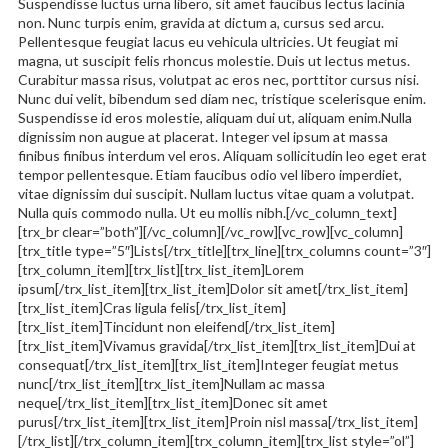
Suspendisse luctus urna libero, sit amet faucibus lectus lacinia
non. Nunc turpis enim, gravida at dictum a, cursus sed arcu.
Pellentesque feugiat lacus eu vehicula ultricies. Ut feugiat mi
magna, ut suscipit felis rhoncus molestie. Duis ut lectus metus.
Curabitur massa risus, volutpat ac eros nec, porttitor cursus nisi.
Nunc dui velit, bibendum sed diam nec, tristique scelerisque enim.
Suspendisse id eros molestie, aliquam dui ut, aliquam enim.Nulla
dignissim non augue at placerat. Integer vel ipsum at massa
finibus finibus interdum vel eros. Aliquam sollicitudin leo eget erat
tempor pellentesque. Etiam faucibus odio vel libero imperdiet,
vitae dignissim dui suscipit. Nullam luctus vitae quam a volutpat.
Nulla quis commodo nulla. Ut eu mollis nibh.[/vc_column_text]
[trx_br clear=”both”][/vc_column][/vc_row][vc_row][vc_column]
[trx_title type=”5″]Lists[/trx_title][trx_line][trx_columns count=”3″]
[trx_column_item][trx_list][trx_list_item]Lorem
ipsum[/trx_list_item][trx_list_item]Dolor sit amet[/trx_list_item]
[trx_list_item]Cras ligula felis[/trx_list_item]
[trx_list_item]Tincidunt non eleifend[/trx_list_item]
[trx_list_item]Vivamus gravida[/trx_list_item][trx_list_item]Dui at
consequat[/trx_list_item][trx_list_item]Integer feugiat metus
nunc[/trx_list_item][trx_list_item]Nullam ac massa
neque[/trx_list_item][trx_list_item]Donec sit amet
purus[/trx_list_item][trx_list_item]Proin nisl massa[/trx_list_item]
[/trx_list][/trx_column_item][trx_column_item][trx_list style=”ol”]